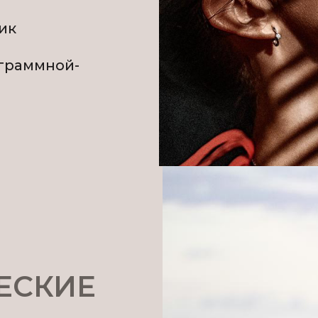
ик
еграммной-
ЕСКИЕ