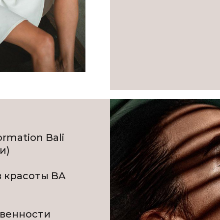
rmation Bali
и)
в красоты BA
твенности