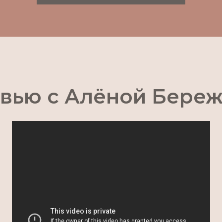
вью с Алёной Бере