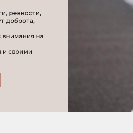
ти, ревности,
ут доброта,
с внимания на
й и своими