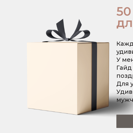
50
дл
Кажд
удив
У ме
Гайд
позд
Для 
Удив
мужч