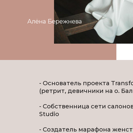
Алёна Бeрежнева
- Основатель проекта Transfo
(ретрит, девичники на о. Бал
- Собственница сети салоно
Studio
- Создатель марафона женс