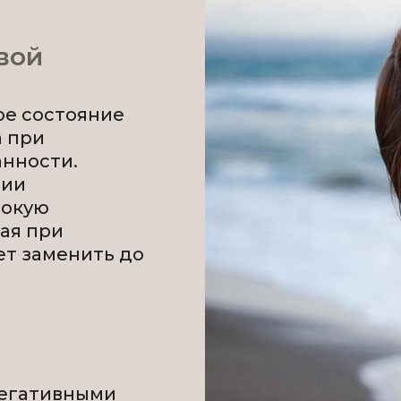
вой
ое состояние
а при
анности.
ции
бокую
ая при
ет заменить до
негативными